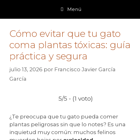
Saltar
Menú
al
contenido
Cómo evitar que tu gato
coma plantas tóxicas: guía
práctica y segura
julio 13, 2026
por
Francisco Javier García
García
5/5 - (1 voto)
¿Te preocupa que tu gato pueda comer
plantas peligrosas sin que lo notes? Es una
inquietud muy común: muchos felinos
muerden hojas por
curiosidad
,