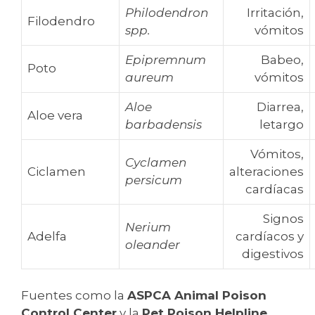
Philodendron
Irritación,
Filodendro
spp.
vómitos
Epipremnum
Babeo,
Poto
aureum
vómitos
Aloe
Diarrea,
Aloe vera
barbadensis
letargo
Vómitos,
Cyclamen
Ciclamen
alteraciones
persicum
cardíacas
Signos
Nerium
Adelfa
cardíacos y
oleander
digestivos
Fuentes como la
ASPCA Animal Poison
Control Center
y la
Pet Poison Helpline