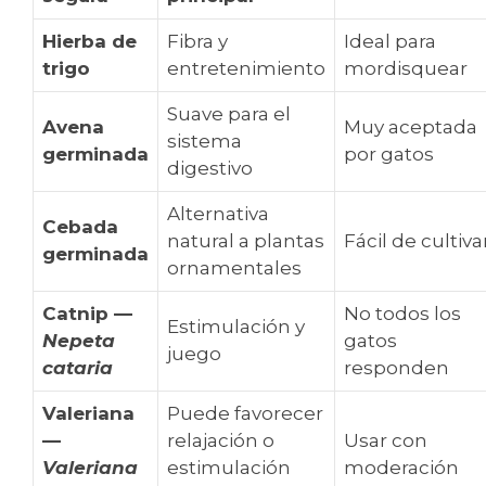
Hierba de
Fibra y
Ideal para
trigo
entretenimiento
mordisquear
Suave para el
Avena
Muy aceptada
sistema
germinada
por gatos
digestivo
Alternativa
Cebada
natural a plantas
Fácil de cultiva
germinada
ornamentales
Catnip —
No todos los
Estimulación y
Nepeta
gatos
juego
cataria
responden
Valeriana
Puede favorecer
—
relajación o
Usar con
Valeriana
estimulación
moderación