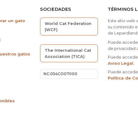
SOCIEDADES
TÉRMINOS 
ar un gato
Este sitio web
World Cat Federation
su contenido 
(WCF)
de Lepardland
í
Puede acceder 
de privacidad
The International Cat
nuestros gatos
Association (TICA)
Puede acceder
Aviso Legal
.
Puede acceder
NC:054CO07000
Política de C
onibles