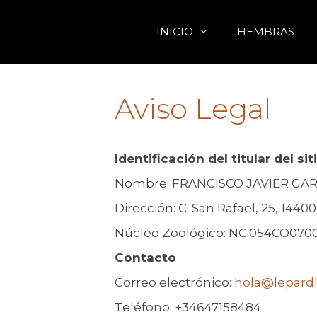
Saltar
al
INICIO
HEMBRAS
contenido
Aviso Legal
Identificación del titular del si
Nombre: FRANCISCO JAVIER GAR
Dirección: C. San Rafael, 25, 144
Núcleo Zoológico: NC:054CO070
Contacto
Correo electrónico:
hola@lepard
Teléfono: +34647158484