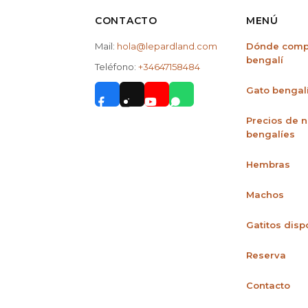
CONTACTO
MENÚ
Mail:
hola@lepardland.com
Dónde compr
bengalí
Teléfono:
+34647158484
Gato bengal
Precios de 
bengalíes
Hembras
Machos
Gatitos disp
Reserva
Contacto