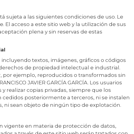
stá sujeta a las siguientes condiciones de uso. Le
El acceso a este sitio web y la utilización de sus
 aceptación plena y sin reservas de estas
ial
, incluyendo textos, imágenes, gráficos o códigos
derechos de propiedad intelectual e industrial.
, por ejemplo, reproducidos o transformados sin
e FRANCISCO JAVIER GARCÍA GARCÍA. Los usuarios
y realizar copias privadas, siempre que los
cedidos posteriormente a terceros, ni se instalen
, ni sean objeto de ningún tipo de explotación.
n vigente en materia de protección de datos,
ados a través de este sitio web serán tratados con