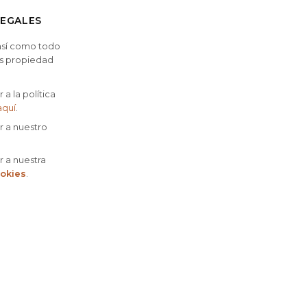
LEGALES
 así como todo
es propiedad
.
a la política
aquí
.
 a nuestro
 a nuestra
ookies
.