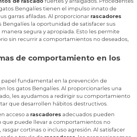
intos de rascado
fuertes y arraigados. Procedentes
s gatos Bengalíes tienen el impulso innato de
us garras afiladas. Al proporcionar
rascadores
 Bengalíes la oportunidad de satisfacer sus
e manera segura y apropiada. Esto les permite
torio sin recurrir a comportamientos no deseados,
.
mas de comportamiento en los
apel fundamental en la prevención de
 los gatos Bengalíes. Al proporcionarles una
cado, les ayudamos a redirigir su comportamiento
itar que desarrollen hábitos destructivos.
en acceso a
rascadores
adecuados pueden
 lo que puede llevar a comportamientos no
asgar cortinas o incluso agresión. Al satisfacer