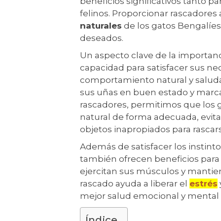
beneficios significativos tanto p
felinos. Proporcionar rascadores 
naturales
de los gatos Bengalíe
deseados.
Un aspecto clave de la importanc
capacidad para satisfacer sus ne
comportamiento natural y saluda
sus uñas en buen estado y marcar
rascadores, permitimos que los
natural de forma adecuada, evit
objetos inapropiados para rascar
Además de satisfacer los instinto
también ofrecen beneficios para s
ejercitan sus músculos y mantie
rascado ayuda a liberar el
estrés
mejor salud emocional y mental 
Índice