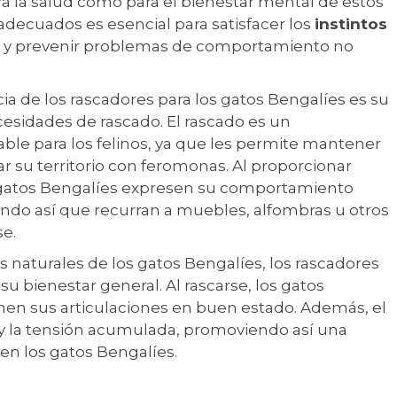
ara la salud como para el bienestar mental de estos
adecuados es esencial para satisfacer los
instintos
s y prevenir problemas de comportamiento no
ia de los rascadores para los gatos Bengalíes es su
cesidades de rascado. El rascado es un
ble para los felinos, ya que les permite mantener
 su territorio con feromonas. Al proporcionar
 gatos Bengalíes expresen su comportamiento
ando así que recurran a muebles, alfombras u otros
se.
s naturales de los gatos Bengalíes, los rascadores
u bienestar general. Al rascarse, los gatos
nen sus articulaciones en buen estado. Además, el
y la tensión acumulada, promoviendo así una
en los gatos Bengalíes.