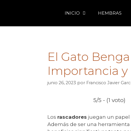
Saltar
al
INICIO
HEMBRAS
contenido
El Gato Bengal
Importancia 
junio 26, 2023
por
Francisco Javier Garc
5/5 - (1 voto)
Los
rascadores
juegan un papel 
Además de ser una herramienta p