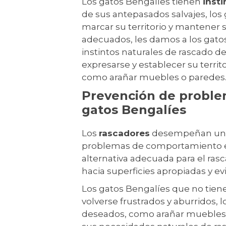
Los gatos Bengalíes tienen
inst
de sus antepasados ​​salvajes, lo
marcar su territorio y mantener s
adecuados, les damos a los gatos
instintos naturales de rascado d
expresarse y establecer su terri
como arañar muebles o paredes
Prevención de proble
gatos Bengalíes
Los
rascadores
desempeñan un p
problemas de comportamiento en
alternativa adecuada para el ras
hacia superficies apropiadas y ev
Los gatos Bengalíes que no tien
volverse frustrados y aburridos,
deseados, como arañar muebles, r