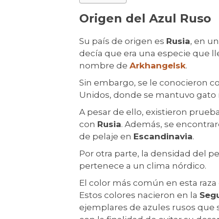
Origen del Azul Ruso
Su país de origen es
Rusia
, en u
decía que era una especie que ll
nombre de
Arkhangelsk
.
Sin embargo, se le conocieron c
Unidos, donde se mantuvo gato ma
A pesar de ello, existieron prueb
con
Rusia
. Además, se encontrar
de pelaje en
Escandinavia
.
Por otra parte, la densidad del p
pertenece a un clima nórdico.
El color más común en esta raza 
Estos colores nacieron en la
Seg
ejemplares de azules rusos que so