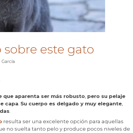
o sobre este gato
a García
t
ie que aparenta ser más robusto
,
pero su pelaje
le capa
.
Su cuerpo es delgado y muy elegante
,
adas
.
o
resulta ser una excelente opción para aquellas
ue no suelta tanto pelo y produce pocos niveles de