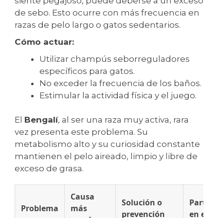
siente pegajoso, puede deberse a un exceso
de sebo. Esto ocurre con más frecuencia en
razas de pelo largo o gatos sedentarios.
Cómo actuar:
Utilizar champús seborreguladores
específicos para gatos.
No exceder la frecuencia de los baños.
Estimular la actividad física y el juego.
El
Bengalí
, al ser una raza muy activa, rara
vez presenta este problema. Su
metabolismo alto y su curiosidad constante
mantienen el pelo aireado, limpio y libre de
exceso de grasa.
Causa
Solución o
Particu
Problema
más
prevención
en el B