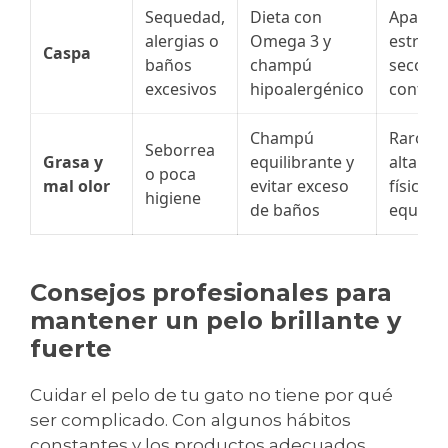
Sequedad,
Dieta con
Aparec
alergias o
Omega 3 y
estrés 
Caspa
baños
champú
seco; fá
excesivos
hipoalergénico
control
Champú
Raro, p
Seborrea
Grasa y
equilibrante y
alta act
o poca
mal olor
evitar exceso
física y 
higiene
de baños
equilib
Consejos profesionales para
mantener un pelo brillante y
fuerte
Cuidar el pelo de tu gato no tiene por qué
ser complicado. Con algunos hábitos
constantes y los productos adecuados,