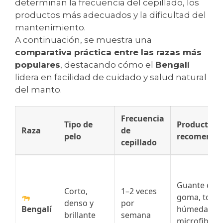
determinan la frecuencia del cepillado, los
productos más adecuados y la dificultad del
mantenimiento.
A continuación, se muestra una
comparativa práctica entre las razas más
populares
, destacando cómo el
Bengalí
lidera en facilidad de cuidado y salud natural
del manto.
Frecuencia
Tipo de
Productos
Raza
de
pelo
recomenda
cepillado
Guante de
Corto,
1–2 veces
goma, toall
denso y
por
Bengalí
húmeda de
brillante
semana
microfibra