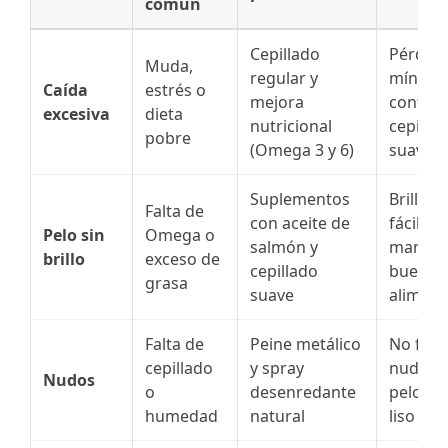
común
Cepillado
Pérdida
Muda,
regular y
mínima;
Caída
estrés o
mejora
control
excesiva
dieta
nutricional
cepilla
pobre
(Omega 3 y 6)
suave 
Suplementos
Brillo n
Falta de
con aceite de
fácil de
Pelo sin
Omega o
salmón y
manten
brillo
exceso de
cepillado
buena
grasa
suave
aliment
Falta de
Peine metálico
No for
cepillado
y spray
nudos p
Nudos
o
desenredante
pelo co
humedad
natural
liso