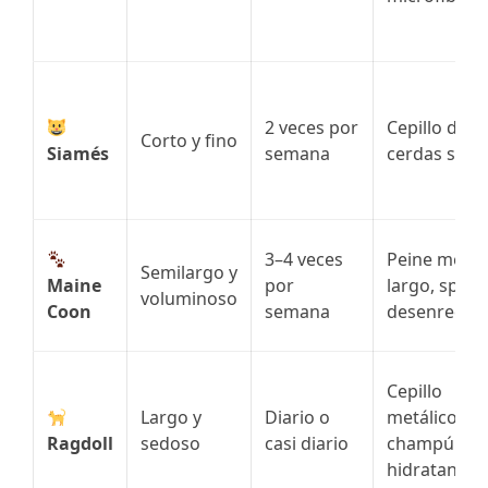
2 veces por
Cepillo de
Corto y fino
Siamés
semana
cerdas suav
3–4 veces
Peine metál
Semilargo y
Maine
por
largo, spray
voluminoso
Coon
semana
desenredan
Cepillo
Largo y
Diario o
metálico,
Ragdoll
sedoso
casi diario
champú
hidratante