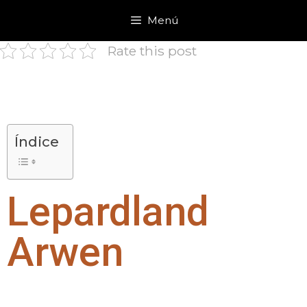
Menú
Rate this post
Índice
Lepardland
Arwen