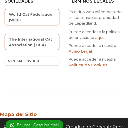
SOCIEDADES
TÉRMINOS LEGALES
Este sitio web así como todo
World Cat Federation
su contenido es propiedad
(WCF)
de Lepardland.
Puede acceder a la política
de privacidad
aquí
.
The International Cat
Association (TICA)
Puede acceder a nuestro
Aviso Legal
.
Puede acceder a nuestra
NC:054CO07000
Política de Cookies
.
Mapa del Sitio
En linea. ¡Descubre más!
© 2026 Lepardland Bengal
• Creado con
GeneratePress