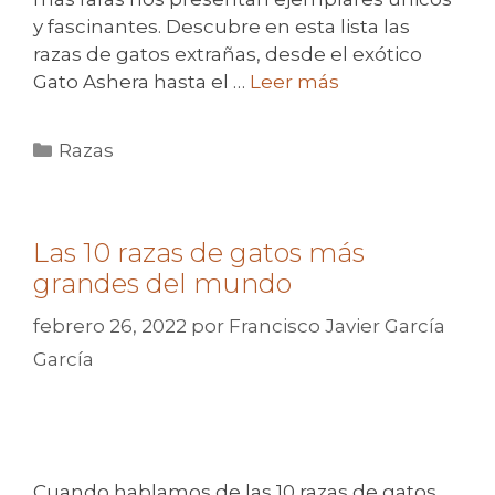
y fascinantes. Descubre en esta lista las
razas de gatos extrañas, desde el exótico
Gato Ashera hasta el …
Leer más
Categorías
Razas
Las 10 razas de gatos más
grandes del mundo
febrero 26, 2022
por
Francisco Javier García
García
Cuando hablamos de las 10 razas de gatos