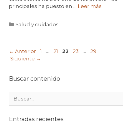
principales ha puesto en …
Leer más
Categorías
Salud y cuidados
Página
Página
Página
Página
Página
←
Anterior
1
…
21
22
23
…
29
Siguiente
→
Buscar contenido
Buscar:
Entradas recientes