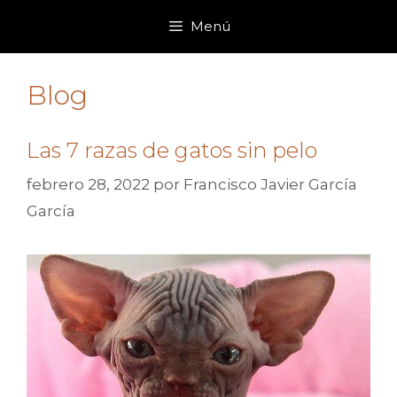
Saltar
Menú
al
contenido
Blog
Las 7 razas de gatos sin pelo
febrero 28, 2022
por
Francisco Javier García
García